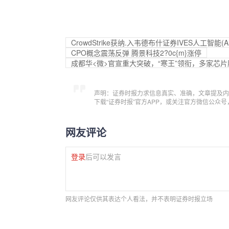
CrowdStrike获纳.入韦德布什证券IVES人工智能(
CPO概念震荡反弹 腾景科技2?0c{m}涨停
成都华<微>官宣重大突破，“寒王”领衔，多家芯
声明：证券时报力求信息真实、准确，文章提及内
下载“证券时报”官方APP，或关注官方微信公众
网友评论
登录
后可以发言
网友评论仅供其表达个人看法，并不表明证券时报立场