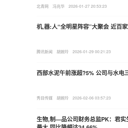
北青网
冯兆华
2026-01-27 20:53:23
机,器:人“全明星阵容”大聚会 近百
腾讯新闻
胡婉玲
2026-01-29 00:21:23
西部水泥午前涨超?5% 公司与水电
秀目传媒
胡婉玲
2026-02-06 03:57:23
生物,制—品公司财务总监PK：君
最大 同比降幅达24.66%